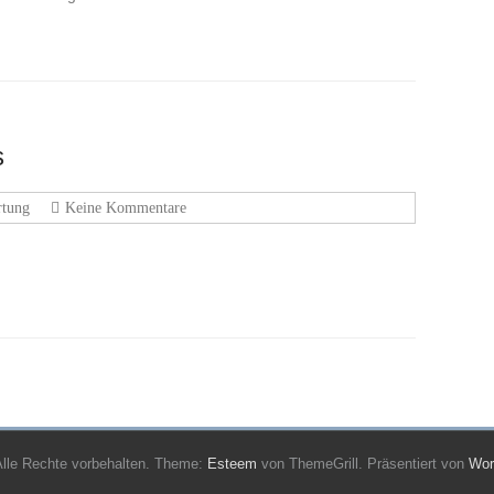
s
tung
Keine Kommentare
Alle Rechte vorbehalten. Theme:
Esteem
von ThemeGrill. Präsentiert von
Wor