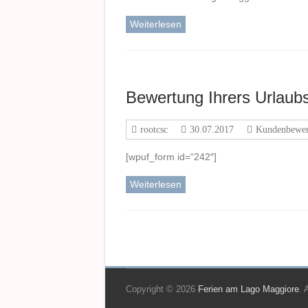
Weiterlesen
Bewertung Ihrers Urlaub
rootcsc
30.07.2017
Kundenbewer
[wpuf_form id=“242″]
Weiterlesen
Copyright © 2026
Ferien am Lago Maggiore
. 