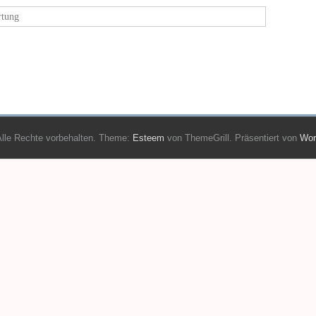
tung
Alle Rechte vorbehalten. Theme:
Esteem
von ThemeGrill. Präsentiert von
Wor